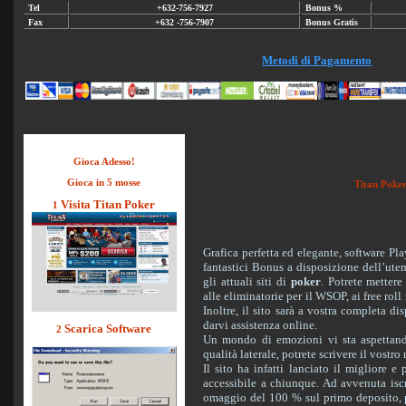
Tel
+632-756-7927
Bonus %
Fax
+632 -756-7907
Bonus Gratis
Metodi di Pagamento
Gioca Adesso!
Gioca in 5 mosse
Titan Poke
Visita Titan Poker
1
Grafica perfetta ed elegante, software Pla
fantastici Bonus a disposizione dell’ut
gli attuali siti di
poker
. Potrete mettere
alle eliminatorie per il WSOP, ai free rol
Inoltre, il sito sarà a vostra completa d
darvi assistenza online.
Scarica Software
2
Un mondo di emozioni vi sta aspettando!
qualità laterale, potrete scrivere il vost
Il sito ha infatti lanciato il migliore 
accessibile a chiunque. Ad avvenuta iscr
omaggio del 100 % sul primo deposito, 