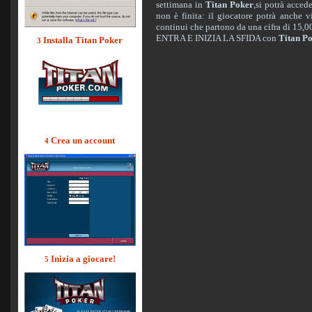
settimana in
Titan Poker
,si potrà acced
non è finita: il giocatore potrà anche 
continui che partono da una cifra di 15,00
ENTRA E INIZIA LA SFIDA con
Titan P
Installa Titan Poker
3
Crea un account
4
Inizia a giocare!
5