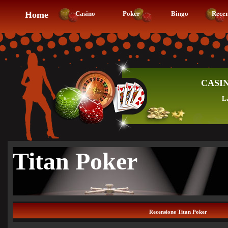
Home
Casino
Poker
Bingo
Recen
CASI
L
Titan Poker
Recensione Titan Poker