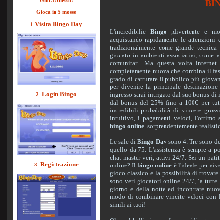
Gioca Adesso!
BI
Gioca in 5 mosse
Visita
Bingo Day
1
L'incredibilie
Bingo
,divertente e m
acquistando rapidamente le attenzioni 
tradizionalmente come grande tecnica 
giocato in ambienti associativi, come a
comunitari. Ma questa volta internet
completamente nuova che combina il fasc
grado di catturare il pubblico più giova
per divenire la principale destinazione
Login Bingo
ingresso sarai intrigato dal suo bonus di
2
dal bonus del 25% fino a 100€ per tutt
incredibili probabilità di vincere gros
intuitivo, i pagamenti veloci, l'ottimo
bingo online
sorprendentemente realistic
Le sale di
Bingo Day
sono 4. Tre sono de
quello da 75. L'assistenza è sempre a po
chat master veri, attivi 24/7. Sei un pati
Registrazione
3
online? Il
bingo online
è l'ideale per vi
gioco classico e la possibilità di trovar
sono veri giocatori online 24/7, ‘a tutte 
giorno e della notte ed incontrare nuov
modo di combinare vincite veloci con l'
simili ai tuoi!