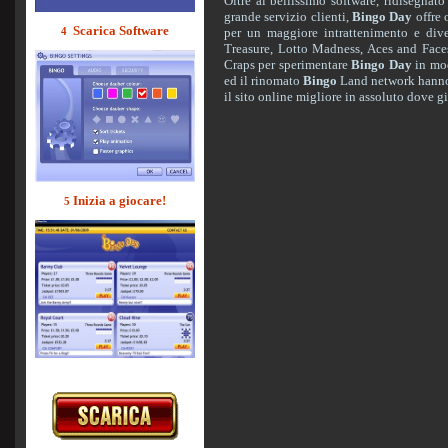
Oltre al bellissimo software, ridisegnato
grande servizio clienti,
Bingo Day
offre 
Scarica Software
4
per un maggiore intrattenimento e dive
Treasure, Lotto Madness, Aces and Faces
Craps per sperimentare
Bingo Day
in mod
ed il rinomato
Bingo
Land network hanno u
il sito online migliore in assoluto dove g
Inizia a giocare!
5