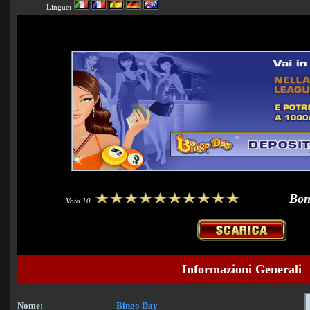
Lingue
:
Bon
Voto 10
Informazioni Generali
Nome:
Bingo Day