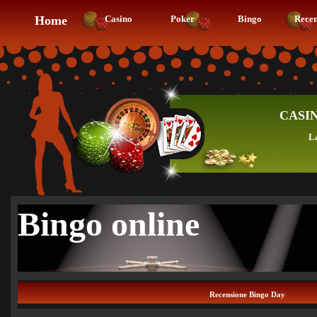
Home
Casino
Poker
Bingo
Recen
CASI
L
Bingo online
Recensione Bingo Day