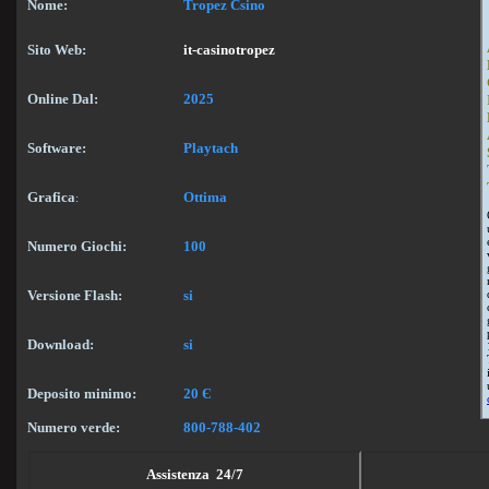
Nome:
Tropez
Csino
Sito Web:
it-casinotropez
Online Dal:
2025
Software:
Playtach
Grafica
Ottima
:
Numero Giochi:
100
Versione Flash:
si
Download:
si
Deposito minimo:
20
Є
Numero verde:
800-788-402
Assistenza 24/7