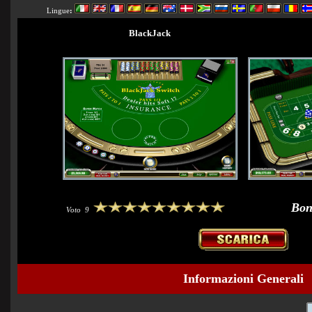
Lingue
:
BlackJack
Bon
Voto 9
Informazioni Generali