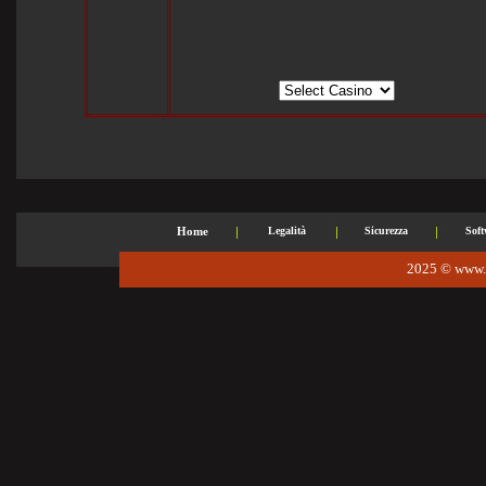
Home
Legalità
Sicurezza
Soft
2025 © www.