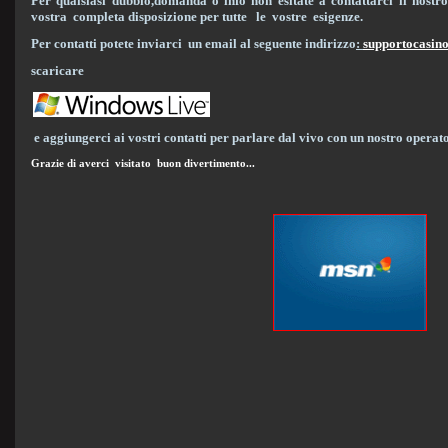
Per
qualsiasi dubbio,domanda o info non esitate a contattarci il nost
vostra completa disposizione per tutte le vostre esigenze.
Per contatti potete inviarci un email al seguente indirizzo
:
supportocasi
scaricare
e aggiungerci ai vostri contatti per parlare dal vivo con un nostro operat
Grazie di averci visitato buon divertimento...