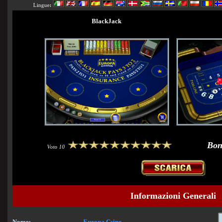
Lingue
:
BlackJack
Bon
Voto 10
Informazioni Generali
Nome:
Europa Csino