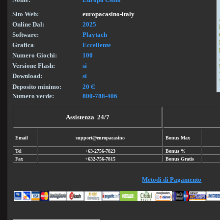
Sito Web:
europacasino-italy
Online Dal:
2025
Software:
Playtach
Grafica
Eccellente
:
Numero Giochi:
100
Versione Flash:
si
Download:
si
Deposito minimo:
20
Є
Numero verde:
800-788-406
Assistenza 24/7
Email
support@europacasino
Bonus Max
Tel
+63-2756-7823
Bonus %
Fax
+632-756-7815
Bonus Gratis
Metodi di Pagamento