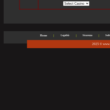
Home
Legalità
Sicurezza
Soft
2025 © www.