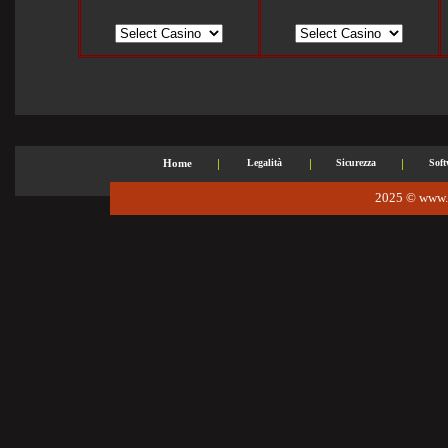
Home
Legalità
Sicurezza
Soft
2025 © www.