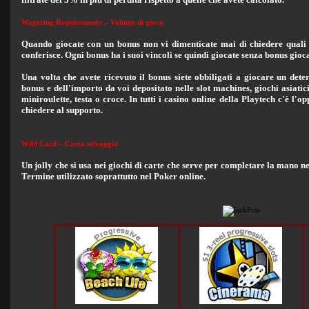
Wagering Requirements .- Volume di gioco
Quando giocate con un bonus non vi dimenticate mai di chiedere quali s
conferisce. Ogni bonus ha i suoi vincoli se quindi giocate senza bonus gioca
Una volta che avete ricevuto il bonus siete obbiligati a giocare un de
bonus e dell'importo da voi depositato nelle slot machines, giochi asiatici
miniroulette, testa o croce. In tutti i casino online della Playtech c'è l'
chiedere al supporto.
Wild Card – Carta selvaggia
Un jolly che si usa nei giochi di carte che serve per completare la mano 
Termine utilizzato soprattutto nel Poker online.