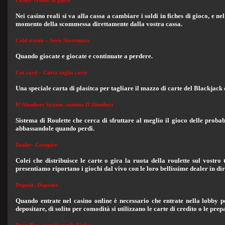
Fiches- crediti di gioco
Nei casino reali si va alla cassa a cambiare i soldi in fiches di gioco, e ne
momento della scommessa direttamente dalla vostra cassa.
Cold streak – Serie Sfortunata
Quando giocate e giocate e continuate a perdere.
Cut card – Carta taglia carte
Una speciale carta di plasitca per tagliare il mazzo di carte del Blackjack
D’Alembert System -sistema D'Alembert
Sistema di Roulette che cerca di sfruttare al meglio il gioco delle proba
abbassandole quando perdi.
Dealer- Croupier
Colei che distribuisce le carte o gira la ruota della roulette sul vostro
presentiamo riportano i giochi dal vivo con le loro bellissime dealer in dir
Deposit- Deposito
Quando entrate nel casino online è necessario che entrate nella lobby p
depositare, di solito per comodità si utilizzano le carte di credito o le pre